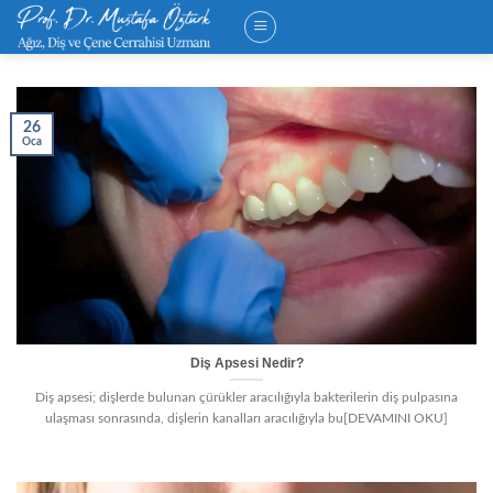
Skip
to
content
26
Oca
Diş Apsesi Nedir?
Diş apsesi; dişlerde bulunan çürükler aracılığıyla bakterilerin diş pulpasına
ulaşması sonrasında, dişlerin kanalları aracılığıyla bu[DEVAMINI OKU]