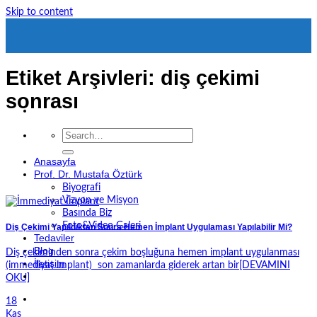
Skip to content
Etiket Arşivleri:
diş çekimi
sonrası
Anasayfa
Prof. Dr. Mustafa Öztürk
Biyografi
Vizyon ve Misyon
Basında Biz
Foto&Video Galeri
Diş Çekimi Yapıldıktan Sonra Hemen İmplant Uygulaması Yapılabilir Mi?
Tedaviler
Blog
Diş çekiminden sonra çekim boşluğuna hemen implant uygulanması
İletişim
(immediyat implant) son zamanlarda giderek artan bir[DEVAMINI
OKU]
18
Kas