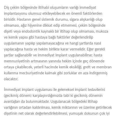
Diş çekim bölgesinde iltihabi oluşumların varlığı immediyat
implantasyonu olumsuz etkileyebilecek en önemli faktörlerden
birisidir. Hastanın genel sistemik durumu, sigara alışkanlığı olup
olmaması, ağız hijyenine dikkat edip etmemesi, çekim bölgesinde
dişeti veya endodontik kaynaklı bir iltihap olup olmaması, mukoza
ve kemik yapısı gibi hastaya bağlı faktörler değerlendirilip
uygulamanın yapılıp yapılamayacağına ve hangi şartlarda nasıl
yapılacağına hasta ve hekim birlikte karar vermelidir. Eğer gerekli
şartlar sağlanabilir ve immediyat implant uygulanabilirse; hasta
memnuniyetinin artmasının yanında hekim içinde geç dönemde
ortaya çıkabilecek, yeterli hacimde kemik eksikliği, greft ve membran
kullanma mecburiyetinde kalmak gibi zorluklar en aza indirgenmiş
olacaktır.
İmmediyat implant uygulaması ile geleneksel implant tedavilerini
(gecikmiş dönem) karşılaştırdığımızda tabi ki gecikmiş dönemin
avantajları da bulunmaktadır. Uygulanacak bölgedeki iltihap
varlığının ortadan kaldırılması, kemik miktarının ve üzerine getirilecek
dişetinin net olarak değerlendirilebilmesi, yumuşak dokunun çok iyi