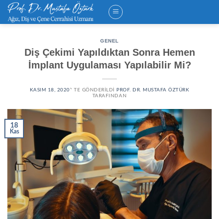
Skip
to
content
GENEL
Diş Çekimi Yapıldıktan Sonra Hemen
İmplant Uygulaması Yapılabilir Mi?
KASIM 18, 2020
’' TE GÖNDERILDI
PROF. DR. MUSTAFA ÖZTÜRK
TARAFINDAN
18
Kas