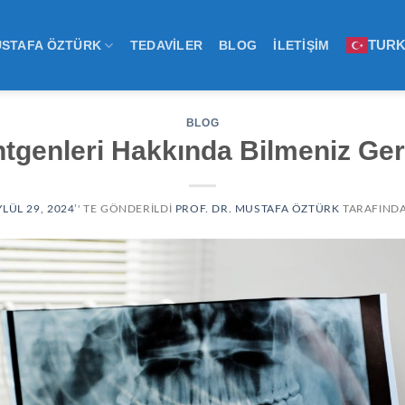
TURK
USTAFA ÖZTÜRK
TEDAVILER
BLOG
İLETIŞIM
BLOG
tgenleri Hakkında Bilmeniz Ge
YLÜL 29, 2024
’' TE GÖNDERILDI
PROF. DR. MUSTAFA ÖZTÜRK
TARAFIND