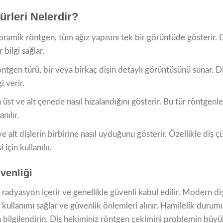
ürleri Nelerdir?
oramik röntgen, tüm ağız yapısını tek bir görüntüde gösterir. D
 bilgi sağlar.
öntgen türü, bir veya birkaç dişin detaylı görüntüsünü sunar. 
 verir.
n üst ve alt çenede nasıl hizalandığını gösterir. Bu tür röntgenl
nılır.
ve alt dişlerin birbirine nasıl uyduğunu gösterir. Özellikle diş çü
 için kullanılır.
venliği
radyasyon içerir ve genellikle güvenli kabul edilir. Modern diş
kullanımı sağlar ve güvenlik önlemleri alınır. Hamilelik durum
ilgilendirin. Diş hekiminiz röntgen çekimini problemin büyü