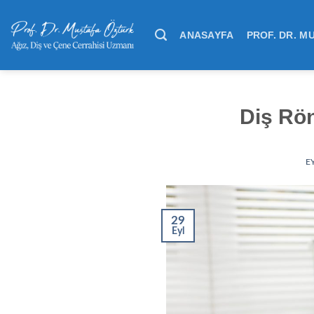
Skip
to
ANASAYFA
PROF. DR. M
content
Diş Rön
E
29
Eyl