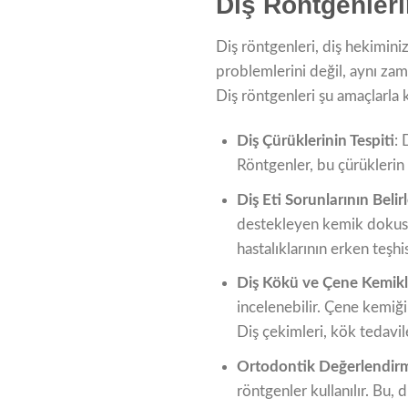
Diş Röntgenler
Diş röntgenleri, diş hekiminiz
problemlerini değil, aynı zam
Diş röntgenleri şu amaçlarla ku
Diş Çürüklerinin Tespiti
: 
Röntgenler, bu çürüklerin 
Diş Eti Sorunlarının Beli
destekleyen kemik dokusunda
hastalıklarının erken teşhis
Diş Kökü ve Çene Kemikl
incelenebilir. Çene kemiği
Diş çekimleri, kök tedavile
Ortodontik Değerlendirm
röntgenler kullanılır. Bu, 