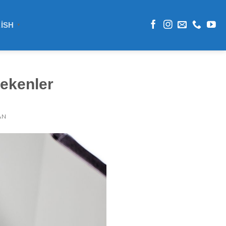
ISH
▼
rekenler
AN