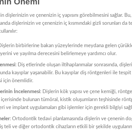
inin Önemi
in dişlerinizin ve çenenizin iç yapısını görebilmesini sağlar. B
anda dişlerinizin ve çenenizin iç kısmındaki gizli sorunları da 
llanılır:
Dişlerin birbirlerine bakan yüzeylerinde meydana gelen çürükle
yerini ve yayılma derecesini belirlemeye yardımcı olur.
rlenmesi
: Diş etlerinde oluşan iltihaplanmalar sonrasında, dişler
 kayıplar yaşanabilir. Bu kayıplar diş röntgenleri ile tespit ed
i için önemlidir.
erinin İncelenmesi
: Dişlerin kök yapısı ve çene kemiği, röntge
 içerisinde bulunan tümöral, kistik oluşumların teşhisinde rönt
ri ve implant uygulamaları gibi işlemler için gerekli bilgiyi sağl
eler
: Ortodontik tedavi planlamasında dişlerin ve çenenin do
diş teli ve diğer ortodontik cihazların etkili bir şekilde uygulan