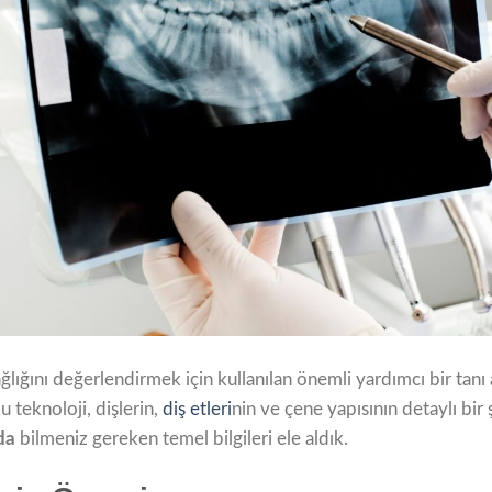
ağlığını değerlendirmek için kullanılan önemli yardımcı bir tanı 
u teknoloji, dişlerin,
diş etleri
nin ve çene yapısının detaylı bir
da
bilmeniz gereken temel bilgileri ele aldık.